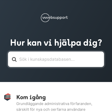
Hur kan vi hjälpa dig?
Söker
efter
Kom igång
Grundläggande administrativa förfaranden,
särskilt för nya och oerfarna användare