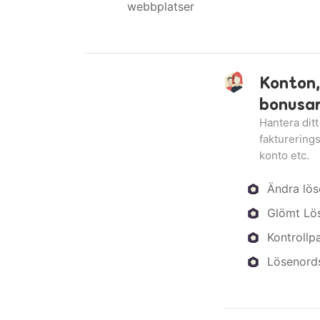
webbplatser
Konton,
bonusa
Hantera ditt
fakturerings
konto etc.
Ändra lö
Glömt Lö
Kontrollp
Lösenord