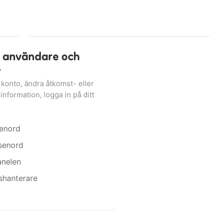
 användare och
r
 konto, ändra åtkomst- eller
information, logga in på ditt
senord
senord
anelen
shanterare