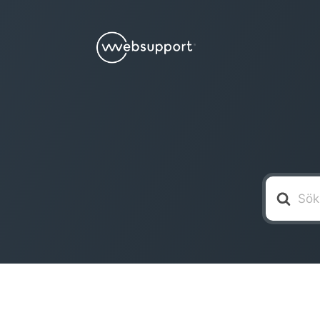
Söker
efter