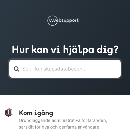
Hur kan vi hjälpa dig?
Söker
efter
Kom igång
Grundläggande administrativa förfaranden,
särskilt för nya och oerfarna användare