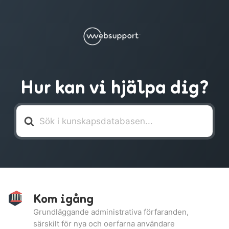
Hur kan vi hjälpa dig?
Söker
efter
Kom igång
Grundläggande administrativa förfaranden,
särskilt för nya och oerfarna användare