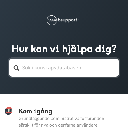
Hur kan vi hjälpa dig?
Söker
efter
Kom igång
Grundläggande administrativa förfaranden,
särskilt för nya och oerfarna användare